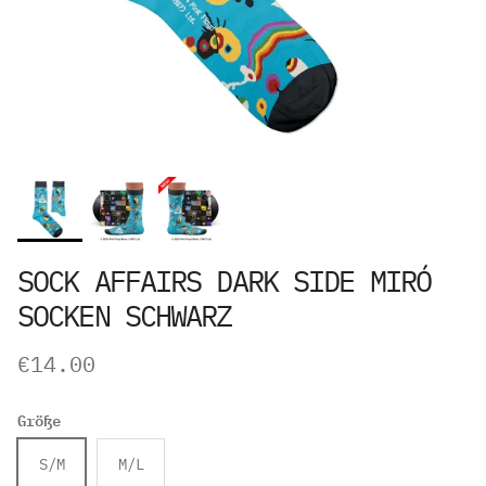
SOCK AFFAIRS DARK SIDE MIRÓ
SOCKEN SCHWARZ
Prix habituel
€14.00
Größe
S/M
M/L