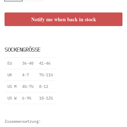
Notify me when back in stock
SOCKENGRÖSSE
EU
36-40
41-46
UK
4-7
7½-11½
US M
4½-7½
8-12
US W
6-9½
10-12½
Zusammensetzung: