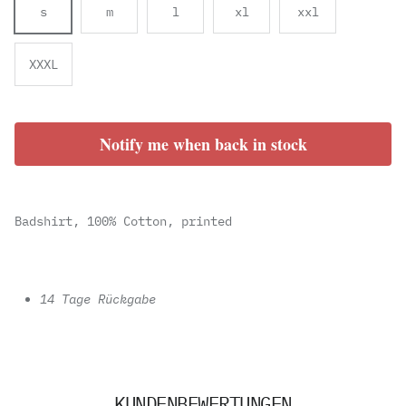
s
m
l
xl
xxl
XXXL
Notify me when back in stock
Badshirt, 100% Cotton, printed
14 Tage Rückgabe
KUNDENBEWERTUNGEN